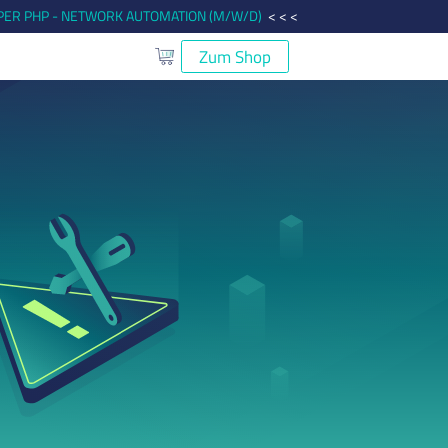
ER PHP - NETWORK AUTOMATION (M/W/D)
< < <
Zum Shop