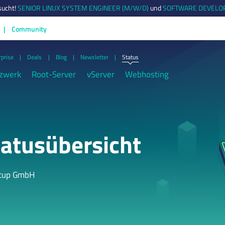
sucht!
SENIOR LINUX SYSTEM ENGINEER (M/W/D)
und
SOFTWARE DEVELOP
Community
rprise
Deals
Blog
Newsletter
Status
zwerk
Root-Server
vServer
Webhosting
atusübersicht
tcup GmbH