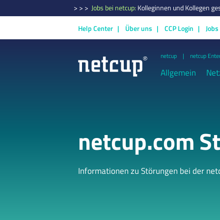
> > >
Jobs bei netcup:
Kolleginnen und Kollegen ge
Help Center
Über uns
CCP Login
Jobs
netcup
netcup Ente
Allgemein
Net
netcup.com St
Informationen zu Störungen bei der ne