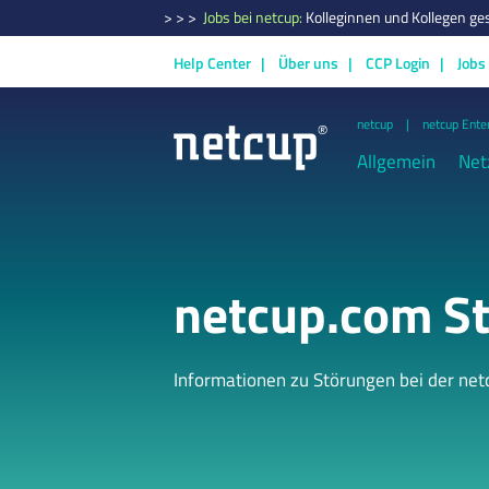
> > >
Jobs bei netcup:
Kolleginnen und Kollegen ge
Help Center
Über uns
CCP Login
Jobs
netcup
netcup Ente
Allgemein
Net
netcup.com St
Informationen zu Störungen bei der ne