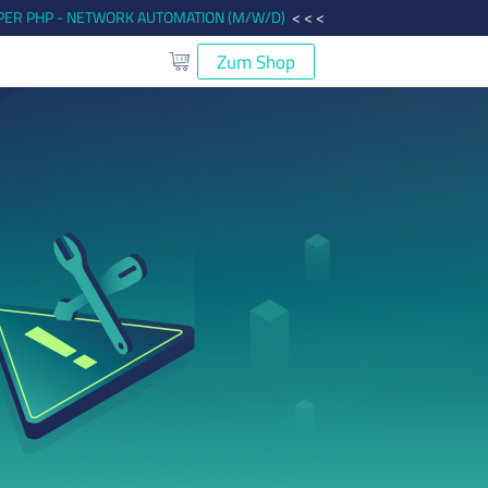
ER PHP - NETWORK AUTOMATION (M/W/D)
< < <
Zum Shop