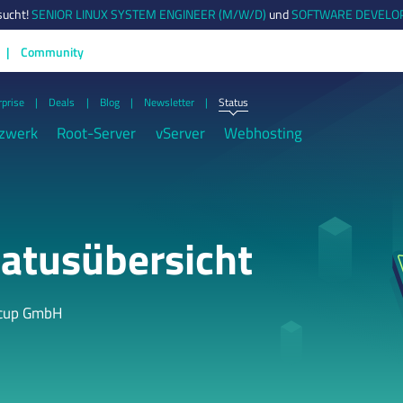
sucht!
SENIOR LINUX SYSTEM ENGINEER (M/W/D)
und
SOFTWARE DEVELOP
Community
rprise
Deals
Blog
Newsletter
Status
zwerk
Root-Server
vServer
Webhosting
atusübersicht
tcup GmbH