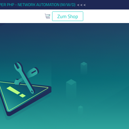
ER PHP - NETWORK AUTOMATION (M/W/D)
< < <
Zum Shop