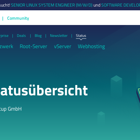
sucht!
SENIOR LINUX SYSTEM ENGINEER (M/W/D)
und
SOFTWARE DEVELOP
Community
rprise
Deals
Blog
Newsletter
Status
zwerk
Root-Server
vServer
Webhosting
atusübersicht
tcup GmbH