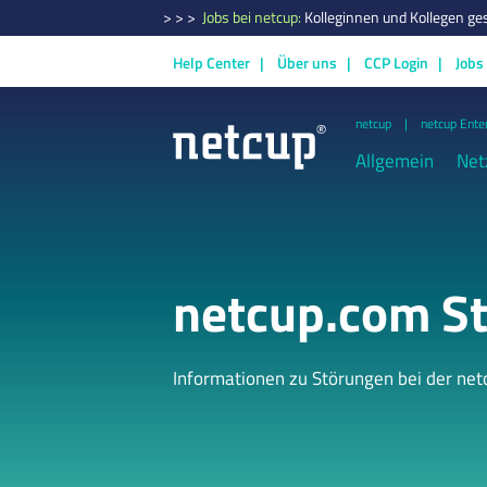
> > >
Jobs bei netcup:
Kolleginnen und Kollegen ge
Help Center
Über uns
CCP Login
Jobs
netcup
netcup Ente
Allgemein
Net
netcup.com St
Informationen zu Störungen bei der ne