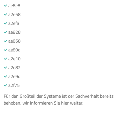
ae8e8
a2e58
a2efa
ae828
ae858
ae89d
a2e10
a2e82
a2e9d
a2f75
Für den Großteil der Systeme ist der Sachverhalt bereits
behoben, wir informieren Sie hier weiter.