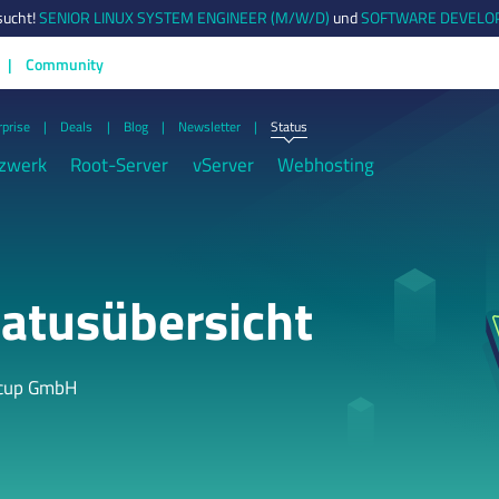
sucht!
SENIOR LINUX SYSTEM ENGINEER (M/W/D)
und
SOFTWARE DEVELOP
Community
rprise
Deals
Blog
Newsletter
Status
zwerk
Root-Server
vServer
Webhosting
atusübersicht
tcup GmbH