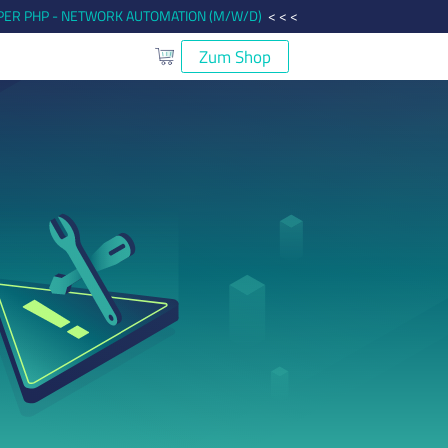
ER PHP - NETWORK AUTOMATION (M/W/D)
< < <
Zum Shop