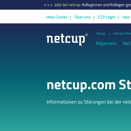
> > >
Jobs bei netcup:
Kolleginnen und Kollegen ge
Help Center
Über uns
CCP Login
Jobs
netcup
netcup Ente
Allgemein
Net
netcup.com St
Informationen zu Störungen bei der ne